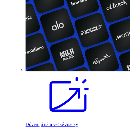
Dôverujú nám veľké značky