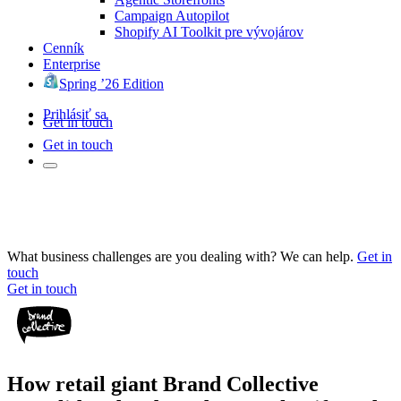
Campaign Autopilot
Shopify AI Toolkit pre vývojárov
Cenník
Enterprise
Spring ’26 Edition
Prihlásiť sa
Get in touch
Get in touch
What business challenges are you dealing with? We can help.
Get in
touch
Get in touch
How retail giant Brand Collective