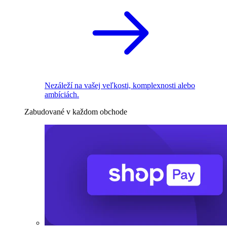
Nezáleží na vašej veľkosti, komplexnosti alebo
ambíciách.
Zabudované v každom obchode