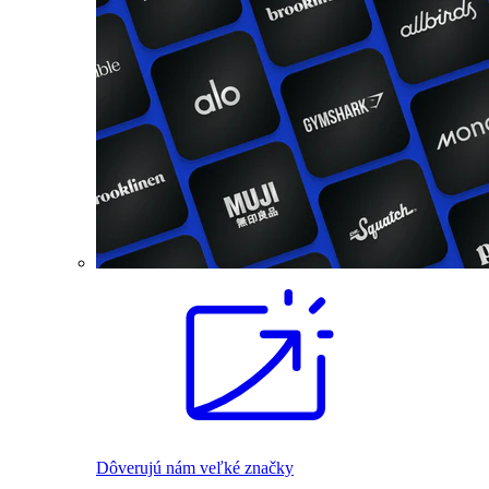
Dôverujú nám veľké značky