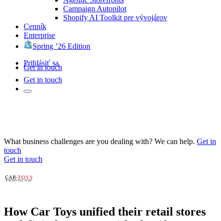
Campaign Autopilot
Shopify AI Toolkit pre vývojárov
Cenník
Enterprise
Spring ’26 Edition
Prihlásiť sa
Get in touch
Get in touch
What business challenges are you dealing with? We can help.
Get in
touch
Get in touch
How Car Toys unified their retail stores