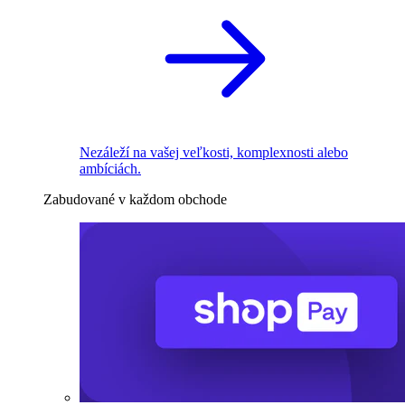
Nezáleží na vašej veľkosti, komplexnosti alebo
ambíciách.
Zabudované v každom obchode