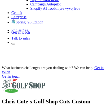
Campaign Autopilot
Shopify AI Toolkit pre vývojárov
Cenník
Enterprise
Spring ’26 Edition
Prihlásiť sa
Get in touch
Talk to sales
What business challenges are you dealing with? We can help.
Get in
touch
Get in touch
Chris Cote's Golf Shop Cuts Custom