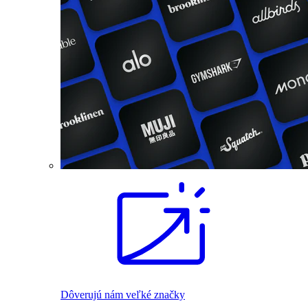
Dôverujú nám veľké značky