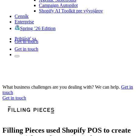
Campaign Autopilot
Shopify AI Toolkit pre vývojárov
Cenník
Enterprise
Spring ’26 Edition
Prihlásiť sa
Get in touch
Get in touch
What business challenges are you dealing with? We can help.
Get in
touch
Get in touch
Filling Pieces used Shopify POS to create