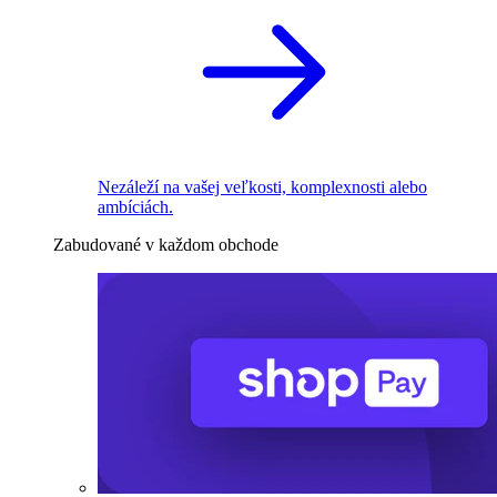
Nezáleží na vašej veľkosti, komplexnosti alebo
ambíciách.
Zabudované v každom obchode