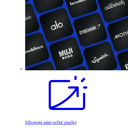
Dôverujú nám veľké značky