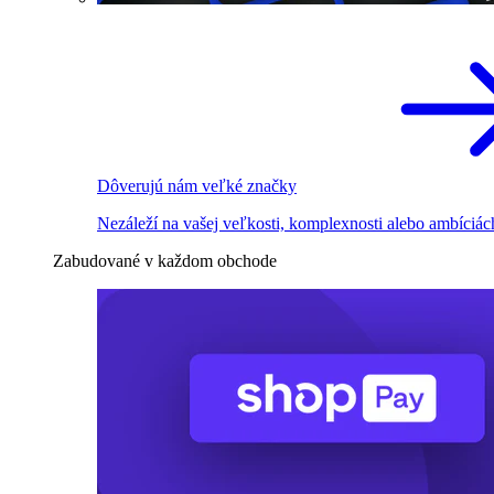
Dôverujú nám veľké značky
Nezáleží na vašej veľkosti, komplexnosti alebo ambíciác
Zabudované v každom obchode