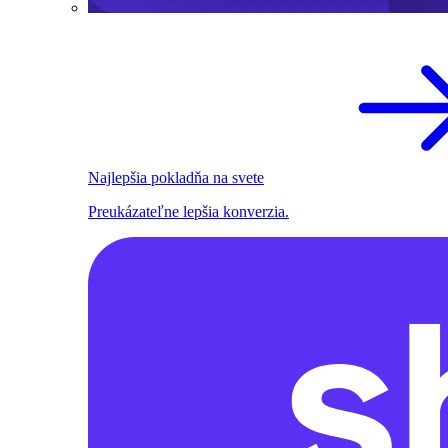
Najlepšia pokladňa na svete
Preukázateľne lepšia konverzia.