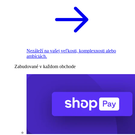
Nezáleží na vašej veľkosti, komplexnosti alebo
ambíciách.
Zabudované v každom obchode