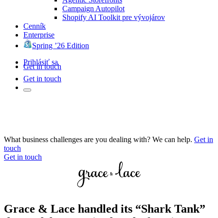
Campaign Autopilot
Shopify AI Toolkit pre vývojárov
Cenník
Enterprise
Spring ’26 Edition
Prihlásiť sa
Get in touch
Get in touch
What business challenges are you dealing with? We can help.
Get in
touch
Get in touch
Grace & Lace handled its “Shark Tank”