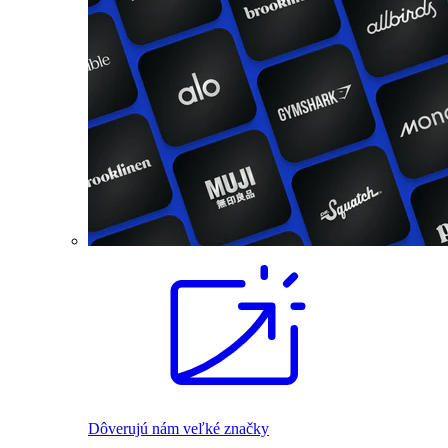
Dôverujú nám veľké značky