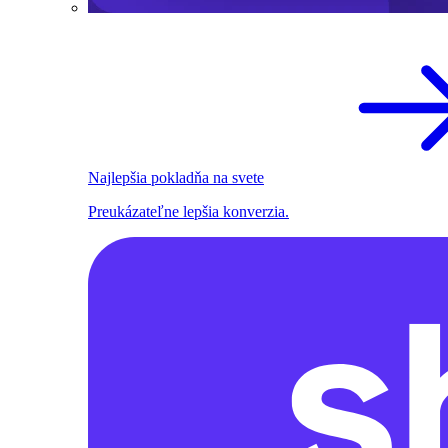
Najlepšia pokladňa na svete
Preukázateľne lepšia konverzia.