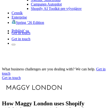
Campaign Autopilot
Shopify AI Toolkit pre vývojárov
Cenník
Enterprise
Spring ’26 Edition
Prihlásiť sa
Get in touch
Get in touch
What business challenges are you dealing with? We can help.
Get in
touch
Get in touch
How Maggy London uses Shopify