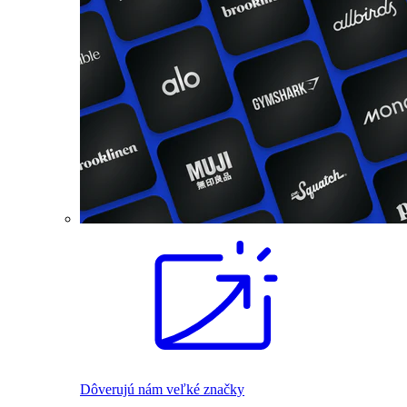
Dôverujú nám veľké značky