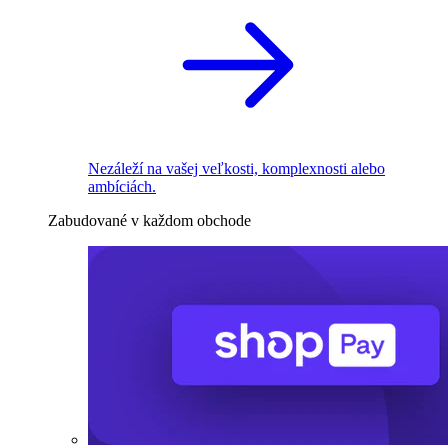
Nezáleží na vašej veľkosti, komplexnosti alebo
ambíciách.
Zabudované v každom obchode