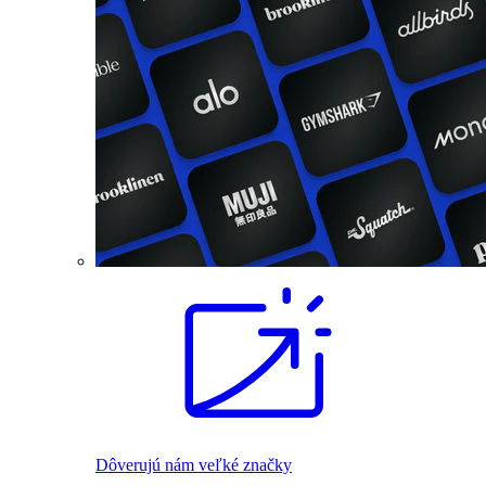
Dôverujú nám veľké značky