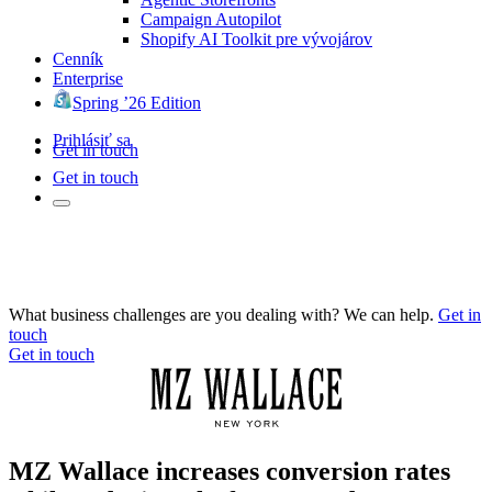
Campaign Autopilot
Shopify AI Toolkit pre vývojárov
Cenník
Enterprise
Spring ’26 Edition
Prihlásiť sa
Get in touch
Get in touch
What business challenges are you dealing with? We can help.
Get in
touch
Get in touch
MZ Wallace increases conversion rates