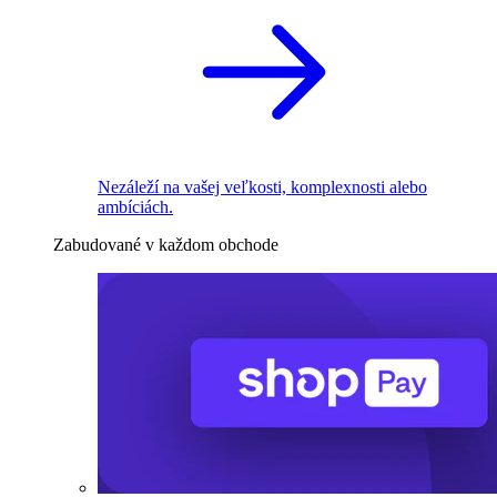
Nezáleží na vašej veľkosti, komplexnosti alebo
ambíciách.
Zabudované v každom obchode