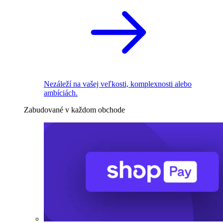
Nezáleží na vašej veľkosti, komplexnosti alebo
ambíciách.
Zabudované v každom obchode