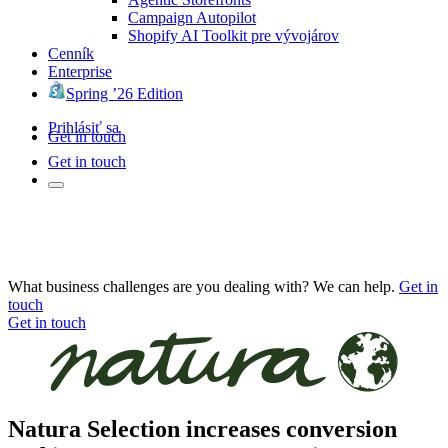
Campaign Autopilot
Shopify AI Toolkit pre vývojárov
Cenník
Enterprise
Spring ’26 Edition
Prihlásiť sa
Get in touch
Get in touch
What business challenges are you dealing with? We can help.
Get in
touch
Get in touch
Natura Selection increases conversion