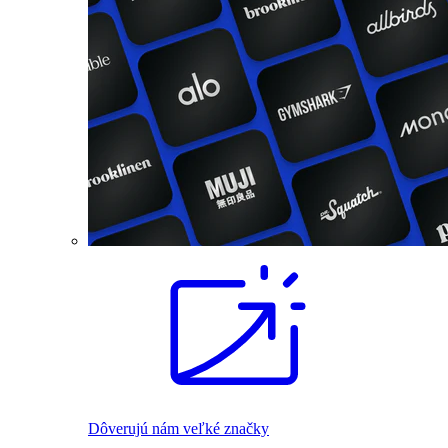
Dôverujú nám veľké značky