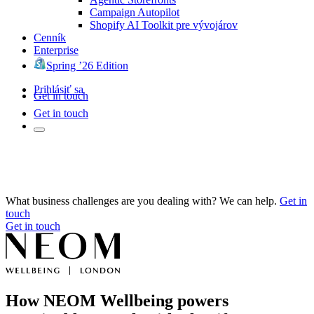
Campaign Autopilot
Shopify AI Toolkit pre vývojárov
Cenník
Enterprise
Spring ’26 Edition
Prihlásiť sa
Get in touch
Get in touch
What business challenges are you dealing with? We can help.
Get in
touch
Get in touch
How NEOM Wellbeing powers