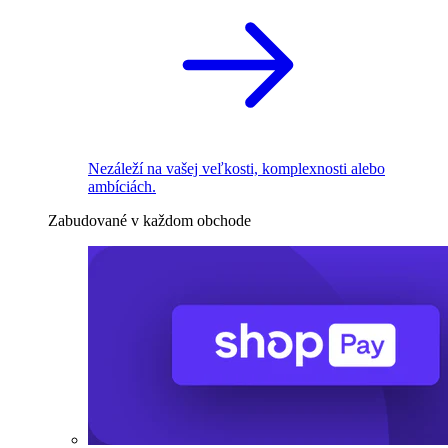
Nezáleží na vašej veľkosti, komplexnosti alebo
ambíciách.
Zabudované v každom obchode