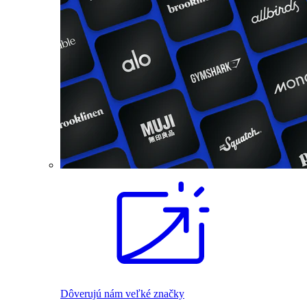
Dôverujú nám veľké značky