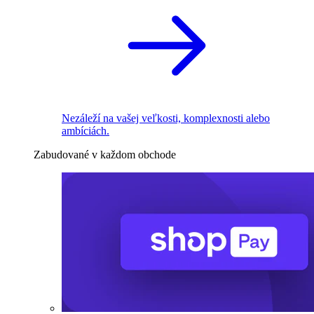
Nezáleží na vašej veľkosti, komplexnosti alebo
ambíciách.
Zabudované v každom obchode