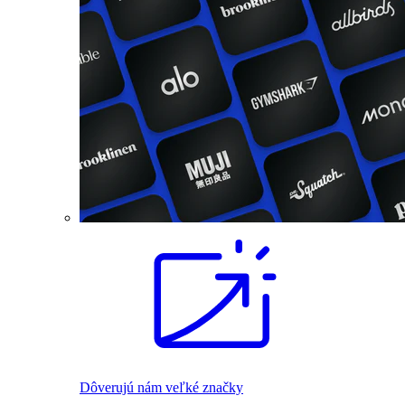
Dôverujú nám veľké značky