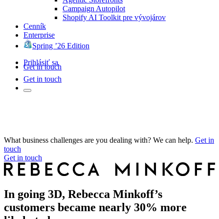
Campaign Autopilot
Shopify AI Toolkit pre vývojárov
Cenník
Enterprise
Spring ’26 Edition
Prihlásiť sa
Get in touch
Get in touch
What business challenges are you dealing with? We can help.
Get in
touch
Get in touch
In going 3D, Rebecca Minkoff’s
customers became nearly 30% more