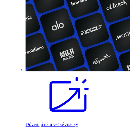
Dôverujú nám veľké značky