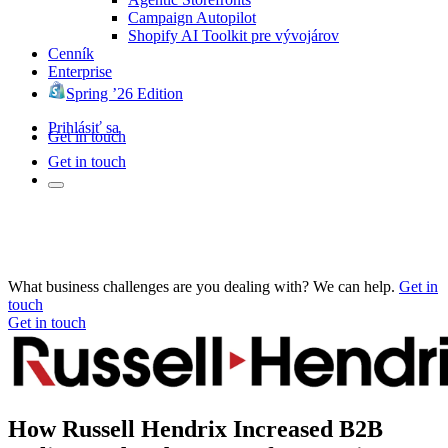
Campaign Autopilot
Shopify AI Toolkit pre vývojárov
Cenník
Enterprise
Spring ’26 Edition
Prihlásiť sa
Get in touch
Get in touch
What business challenges are you dealing with? We can help.
Get in
touch
Get in touch
How Russell Hendrix Increased B2B