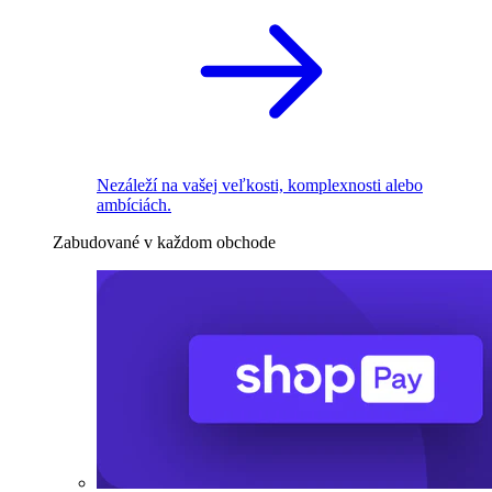
Nezáleží na vašej veľkosti, komplexnosti alebo
ambíciách.
Zabudované v každom obchode