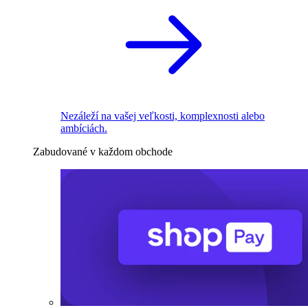
Nezáleží na vašej veľkosti, komplexnosti alebo
ambíciách.
Zabudované v každom obchode