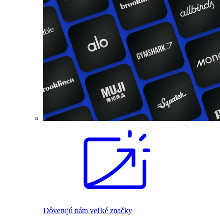
Dôverujú nám veľké značky