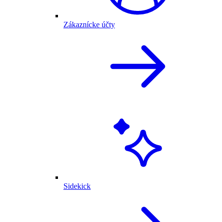
Zákaznícke účty
Sidekick