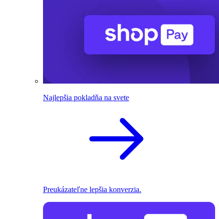
Najlepšia pokladňa na svete
Preukázateľne lepšia konverzia.