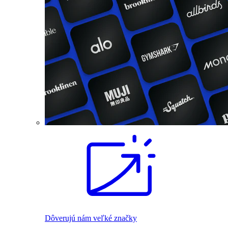
Dôverujú nám veľké značky