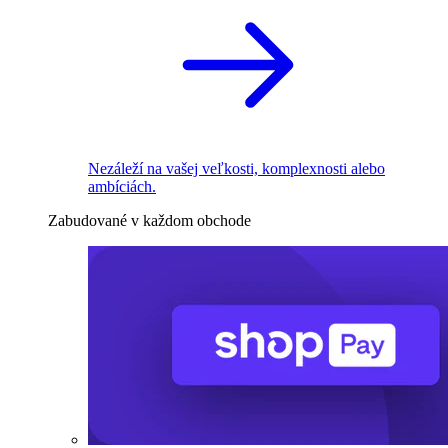
Nezáleží na vašej veľkosti, komplexnosti alebo
ambíciách.
Zabudované v každom obchode