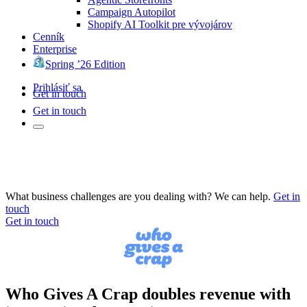
Campaign Autopilot
Shopify AI Toolkit pre vývojárov
Cenník
Enterprise
Spring ’26 Edition
Prihlásiť sa
Get in touch
Get in touch
What business challenges are you dealing with? We can help.
Get in
touch
Get in touch
Who Gives A Crap doubles revenue with