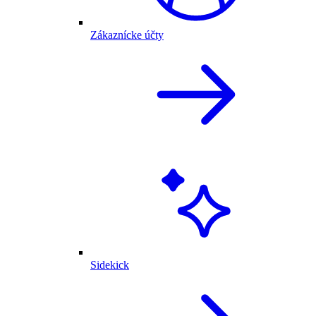
Zákaznícke účty
Sidekick