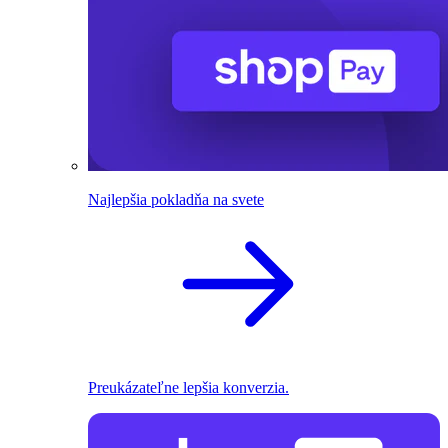
Najlepšia pokladňa na svete
Preukázateľne lepšia konverzia.