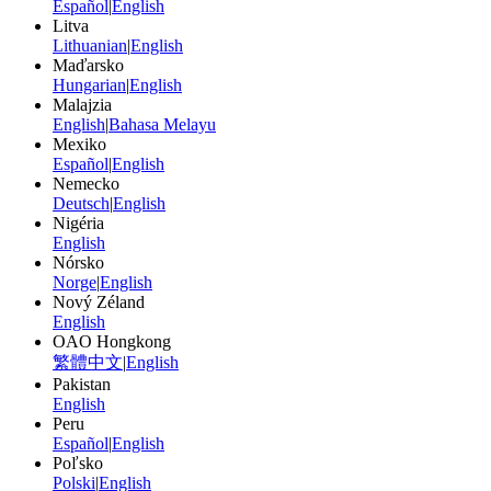
Español
|
English
Litva
Lithuanian
|
English
Maďarsko
Hungarian
|
English
Malajzia
English
|
Bahasa Melayu
Mexiko
Español
|
English
Nemecko
Deutsch
|
English
Nigéria
English
Nórsko
Norge
|
English
Nový Zéland
English
OAO Hongkong
繁體中文
|
English
Pakistan
English
Peru
Español
|
English
Poľsko
Polski
|
English