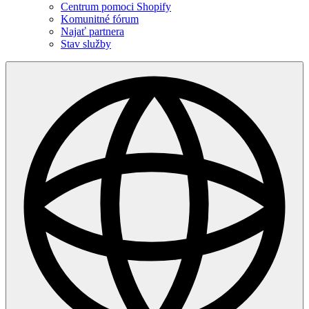
Centrum pomoci Shopify
Komunitné fórum
Najať partnera
Stav služby