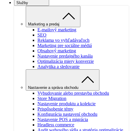
Služby
Marketing a predaj
E-mailový marketing
SEO
Reklama vo vyhľadávačoch
Marketing pre sociálne médiá
Obsahový marketing
Nastavenie predajného kanála
Optimalizácia miery konverzie
Analytika a sledovanie
Nastavenie a správa obchodu
Vybudovanie alebo prestavba obchodu
Store Migration
Nastavenie produktu a kolekcie
Prispôsobenie témy
Konfigurácia nastavení obchodu
Nastavenie POS a migrácia
Headless commerce
Audit webového sídla a stratégia optimalizácie