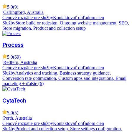
5.0
(
9
)
|
Carlingford, Australia
Cenové rozpätie pre služby
Kontaktovať ohľadom cien
Služby
Store build or redesign, Ongoing website management, SEO,
Store migration, Product and collection setup
Process
5.0
(
69
)
|
Redfern, Australia
Cenové rozpätie pre služby
Kontaktovať ohľadom cien
Služby
Analytics and tracking, Business strategy guidance,
Conversion rate optimization, Custom apps and integrations, Email
marketing
+ ďalšie (6)
CytaTech
5.0
(
5
)
|
Perth, Australia
Cenové rozpätie pre služby
Kontaktovať ohľadom cien
Služby
Product and collection setup, Store settings configuration,