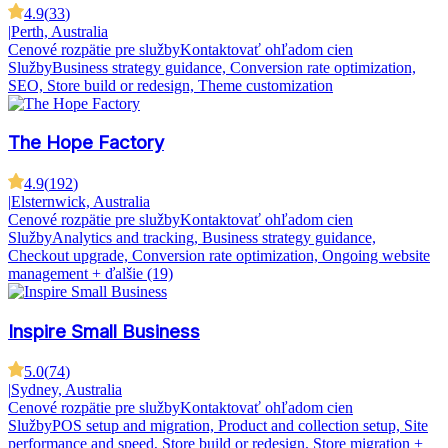
4.9
(
33
)
|
Perth, Australia
Cenové rozpätie pre služby
Kontaktovať ohľadom cien
Služby
Business strategy guidance, Conversion rate optimization,
SEO, Store build or redesign, Theme customization
The Hope Factory
4.9
(
192
)
|
Elsternwick, Australia
Cenové rozpätie pre služby
Kontaktovať ohľadom cien
Služby
Analytics and tracking, Business strategy guidance,
Checkout upgrade, Conversion rate optimization, Ongoing website
management
+ ďalšie (19)
Inspire Small Business
5.0
(
74
)
|
Sydney, Australia
Cenové rozpätie pre služby
Kontaktovať ohľadom cien
Služby
POS setup and migration, Product and collection setup, Site
performance and speed, Store build or redesign, Store migration
+