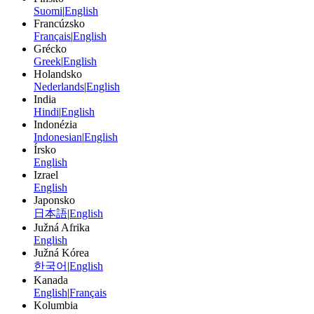
Suomi
|
English
Francúzsko
Français
|
English
Grécko
Greek
|
English
Holandsko
Nederlands
|
English
India
Hindi
|
English
Indonézia
Indonesian
|
English
Írsko
English
Izrael
English
Japonsko
日本語
|
English
Južná Afrika
English
Južná Kórea
한국어
|
English
Kanada
English
|
Français
Kolumbia