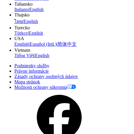
Taliansko
Italiano
|
English
Thajsko
ไทย
|
English
Turecko
Türkçe
|
English
USA
English
|
Español (Intl.)
|
简体中文
Vietnam
Tiếng Việt
|
English
Podmienky služby
Právne informácie
Zásady ochrany osobných údajov
Mapa stránok
Možnosti ochrany súkromia