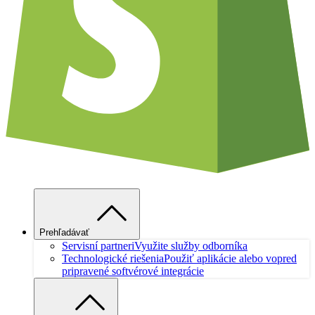
Prehľadávať
Servisní partneri
Využite služby odborníka
Technologické riešenia
Použiť aplikácie alebo vopred
pripravené softvérové integrácie