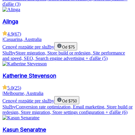
ďalšie (3)
Alinga
4.9
(
67
)
|
Casuarina, Australia
Cenové rozpätie pre služby
Od $75
Služby
Store migration, Store build or redesign, Site performance
and speed, SEO, Search engine advertising
+ ďalšie (5)
Katherine Stevenson
5.0
(
25
)
|
Melbourne, Australia
Cenové rozpätie pre služby
Od $750
Služby
Conversion rate optimization, Email marketing, Store build or
redesign, Store migration, Store settings configuration
+ ďalšie (6)
Kasun Senaratne