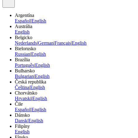
Argentína
Español
|
English
Austrália
English
Belgicko
Nederlands
|
German
|
Français
|
English
Bielorusko
Russian
|
English
Brazília
Português
|
English
Bulharsko
Bulgarian
|
English
Česká republika
Čeština
|
English
Chorvátsko
Hrvatski
|
English
Čile
Español
|
English
Dánsko
Dansk
|
English
Filipíny
English
Fínsko