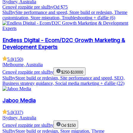
|
Sydney, Australia
Cenové rozpätie pre služby
Od $75
Služby
Site performance and speed, Store build or redesign, Theme
customization, Store migration, Troubleshooting
+ ďalšie (6)
Endless Digital - Ecom/D2C Growth Marketing &
Development Experts
5.0
(
150
)
|
Melbourne, Australia
Cenové rozpätie pre služby
$250-$10000
Služby
Store build or redesign, Site performance and speed, SEO,
Business strategy guidance, Social media marketing
+ ďalšie (22)
Jaboo Media
5.0
(
337
)
|
Sydney, Australia
Cenové rozpätie pre služby
Od $150
Služby
Store build or redesign, Store migration, Theme