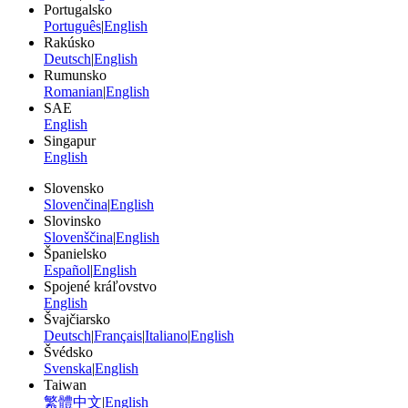
Portugalsko
Português
|
English
Rakúsko
Deutsch
|
English
Rumunsko
Romanian
|
English
SAE
English
Singapur
English
Slovensko
Slovenčina
|
English
Slovinsko
Slovenščina
|
English
Španielsko
Español
|
English
Spojené kráľovstvo
English
Švajčiarsko
Deutsch
|
Français
|
Italiano
|
English
Švédsko
Svenska
|
English
Taiwan
繁體中文
|
English