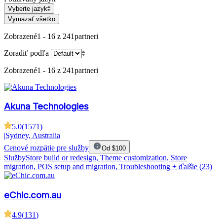
Vyberte jazyk
Vymazať všetko
Zobrazené
1 - 16 z 241
partneri
Zoradiť podľa
Zobrazené
1 - 16 z 241
partneri
Akuna Technologies
5.0
(
1571
)
|
Sydney, Australia
Cenové rozpätie pre služby
Od $100
Služby
Store build or redesign, Theme customization, Store
migration, POS setup and migration, Troubleshooting
+ ďalšie (23)
eChic.com.au
4.9
(
131
)