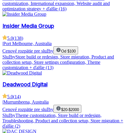
customization, International expansion, Website audit and
optimization strategy
+ ďalšie (16)
Insider Media Group
5.0
(
138
)
|
Port Melbourne, Australia
Cenové rozpätie pre služby
Od $100
Služby
Store build or redesign, Store migration, Product and
collection setup, Store settings configuration, Theme
customization
+ ďalšie (13)
Deadwood Digital
5.0
(
14
)
|
Murrumbeena, Australia
Cenové rozpätie pre služby
$20-$2000
Služby
Theme customization, Store build or redesign,
Troubleshooting, Product and collection setup, Store migration
+
ďalšie (2)