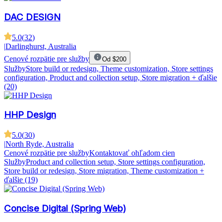
DAC DESIGN
5.0
(
32
)
|
Darlinghurst, Australia
Cenové rozpätie pre služby
Od $200
Služby
Store build or redesign, Theme customization, Store settings
configuration, Product and collection setup, Store migration
+ ďalšie
(20)
HHP Design
5.0
(
30
)
|
North Ryde, Australia
Cenové rozpätie pre služby
Kontaktovať ohľadom cien
Služby
Product and collection setup, Store settings configuration,
Store build or redesign, Store migration, Theme customization
+
ďalšie (19)
Concise Digital (Spring Web)