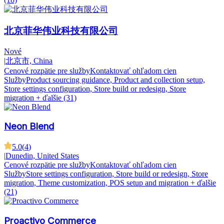
北京菲华伟业科技有限公司
Nové
|
北京市, China
Cenové rozpätie pre služby
Kontaktovať ohľadom cien
Služby
Product sourcing guidance, Product and collection setup,
Store settings configuration, Store build or redesign, Store
migration
+ ďalšie (31)
Neon Blend
5.0
(
4
)
|
Dunedin, United States
Cenové rozpätie pre služby
Kontaktovať ohľadom cien
Služby
Store settings configuration, Store build or redesign, Store
migration, Theme customization, POS setup and migration
+ ďalšie
(21)
Proactivo Commerce