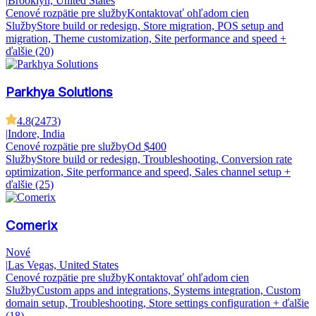
|
Brooklyn, United States
Cenové rozpätie pre služby
Kontaktovať ohľadom cien
Služby
Store build or redesign, Store migration, POS setup and
migration, Theme customization, Site performance and speed
+
ďalšie (20)
Parkhya Solutions
4.8
(
2473
)
|
Indore, India
Cenové rozpätie pre služby
Od $400
Služby
Store build or redesign, Troubleshooting, Conversion rate
optimization, Site performance and speed, Sales channel setup
+
ďalšie (25)
Comerix
Nové
|
Las Vegas, United States
Cenové rozpätie pre služby
Kontaktovať ohľadom cien
Služby
Custom apps and integrations, Systems integration, Custom
domain setup, Troubleshooting, Store settings configuration
+ ďalšie
(18)