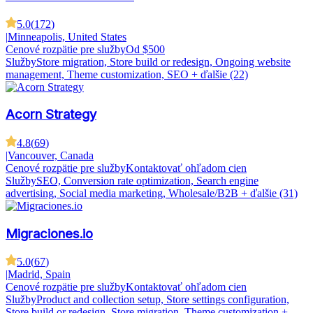
5.0
(
172
)
|
Minneapolis, United States
Cenové rozpätie pre služby
Od $500
Služby
Store migration, Store build or redesign, Ongoing website
management, Theme customization, SEO
+ ďalšie (22)
Acorn Strategy
4.8
(
69
)
|
Vancouver, Canada
Cenové rozpätie pre služby
Kontaktovať ohľadom cien
Služby
SEO, Conversion rate optimization, Search engine
advertising, Social media marketing, Wholesale/B2B
+ ďalšie (31)
Migraciones.io
5.0
(
67
)
|
Madrid, Spain
Cenové rozpätie pre služby
Kontaktovať ohľadom cien
Služby
Product and collection setup, Store settings configuration,
Store build or redesign, Store migration, Theme customization
+