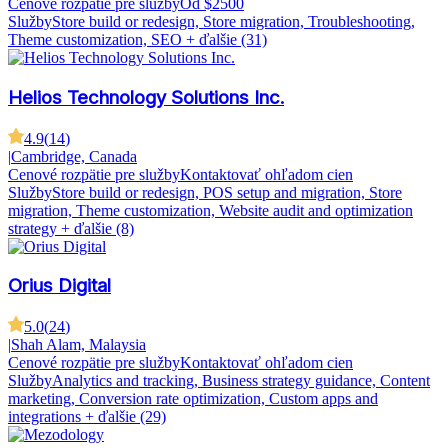
Cenové rozpätie pre služby
Od $2500
Služby
Store build or redesign, Store migration, Troubleshooting,
Theme customization, SEO
+ ďalšie (31)
Helios Technology Solutions Inc.
4.9
(
14
)
|
Cambridge, Canada
Cenové rozpätie pre služby
Kontaktovať ohľadom cien
Služby
Store build or redesign, POS setup and migration, Store
migration, Theme customization, Website audit and optimization
strategy
+ ďalšie (8)
Orius Digital
5.0
(
24
)
|
Shah Alam, Malaysia
Cenové rozpätie pre služby
Kontaktovať ohľadom cien
Služby
Analytics and tracking, Business strategy guidance, Content
marketing, Conversion rate optimization, Custom apps and
integrations
+ ďalšie (29)