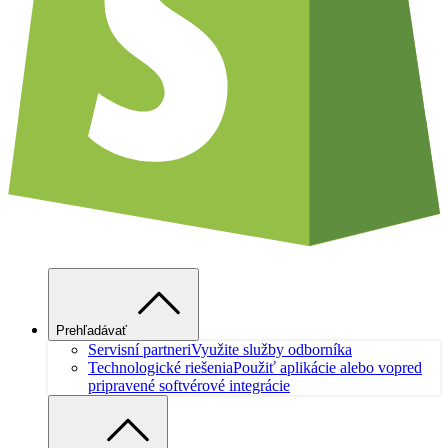
Prehľadávať
Servisní partneri
Využite služby odborníka
Technologické riešenia
Použiť aplikácie alebo vopred
pripravené softvérové integrácie