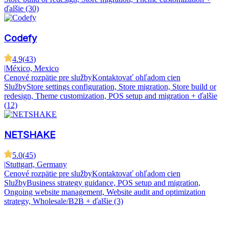
ďalšie (30)
Codefy
4.9
(
43
)
|
México, Mexico
Cenové rozpätie pre služby
Kontaktovať ohľadom cien
Služby
Store settings configuration, Store migration, Store build or
redesign, Theme customization, POS setup and migration
+ ďalšie
(12)
NETSHAKE
5.0
(
45
)
|
Stuttgart, Germany
Cenové rozpätie pre služby
Kontaktovať ohľadom cien
Služby
Business strategy guidance, POS setup and migration,
Ongoing website management, Website audit and optimization
strategy, Wholesale/B2B
+ ďalšie (3)