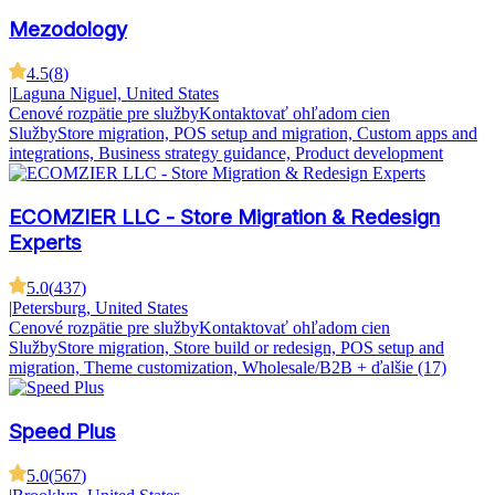
Mezodology
4.5
(
8
)
|
Laguna Niguel, United States
Cenové rozpätie pre služby
Kontaktovať ohľadom cien
Služby
Store migration, POS setup and migration, Custom apps and
integrations, Business strategy guidance, Product development
ECOMZIER LLC - Store Migration & Redesign
Experts
5.0
(
437
)
|
Petersburg, United States
Cenové rozpätie pre služby
Kontaktovať ohľadom cien
Služby
Store migration, Store build or redesign, POS setup and
migration, Theme customization, Wholesale/B2B
+ ďalšie (17)
Speed Plus
5.0
(
567
)