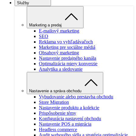
Služby
Marketing a predaj
E-mailový marketing
SEO
Reklama vo vyhľadávačoch
Marketing pre sociálne médiá
Obsahový marketing
Nastavenie predajného kanála
Optimalizácia miery konverzie
Analytika a sledovanie
Nastavenie a správa obchodu
Vybudovanie alebo prestavba obchodu
Store Migration
Nastavenie produktu a kolekcie
Prispôsobenie témy
Konfigurácia nastavení obchodu
Nastavenie POS a migrácia
Headless commerce
Audit webového sídla a stratégia optimalizácie