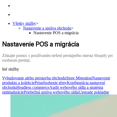
Všetky služby
>
Nastavenie a správa obchodu
>
Nastavenie POS a migrácia
Nastavenie POS a migrácia
Získajte pomoc s používaním riešení predajného miesta Shopify pri
osobnom predaji.
Iné služby
Vybudovanie alebo prestavba obchodu
Store Migration
Nastavenie
produktu a kolekcie
Prispôsobenie témy
Konfigurácia nastavení
obchodu
Headless commerce
Audit webového sídla a stratégia
optimalizácie
Priebežná správa webového sídla
Upgrade pokladne