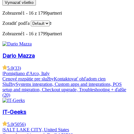
Vymazať všetko
Zobrazené
1 - 16 z 1799
partneri
Zoradiť podľa
Zobrazené
1 - 16 z 1799
partneri
Dario Mazza
5.0
(
33
)
|
Pomigliano d'Arco, Italy
Cenové rozpätie pre služby
Kontaktovať ohľadom cien
Služby
Systems integration, Custom apps and integrations, POS
setup and migration, Checkout upgrade, Troubleshooting
+ ďalšie
(20)
IT-Geeks
5.0
(
5056
)
|
SALT LAKE CITY, United States