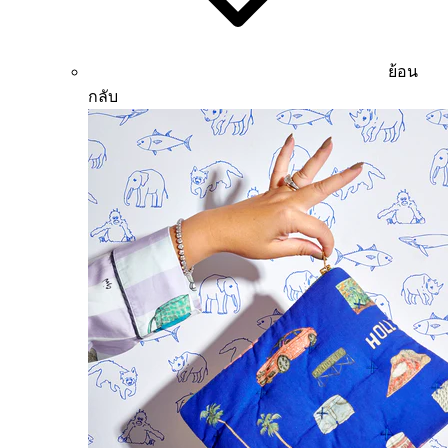
ย้อน
กลับ