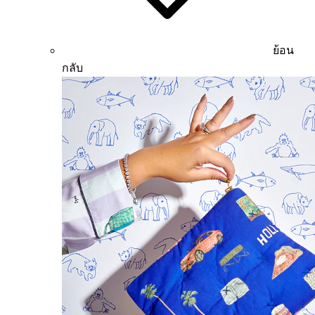
ย้อน
กลับ