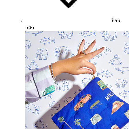
ย้อน
กลับ