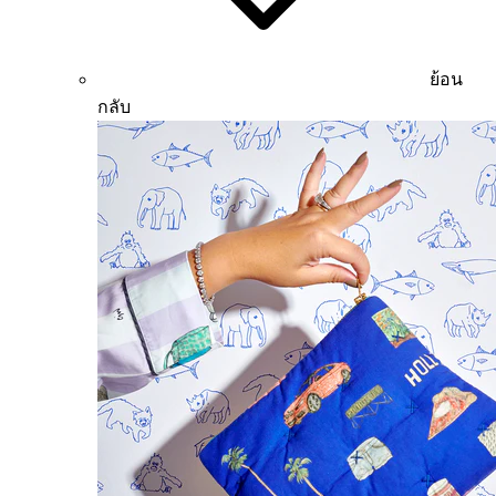
ย้อน
กลับ