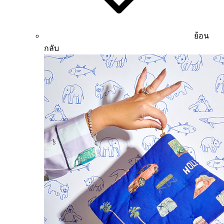
ย้อน
กลับ