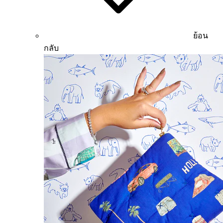
ย้อน
กลับ