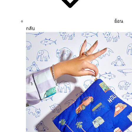
ย้อน
กลับ