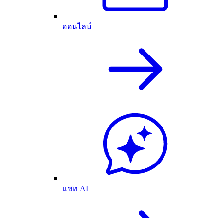
ออนไลน์
แชท AI