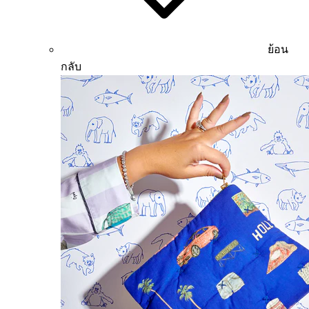
ย้อน
กลับ