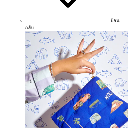
ย้อน
กลับ