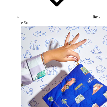
ย้อน
กลับ