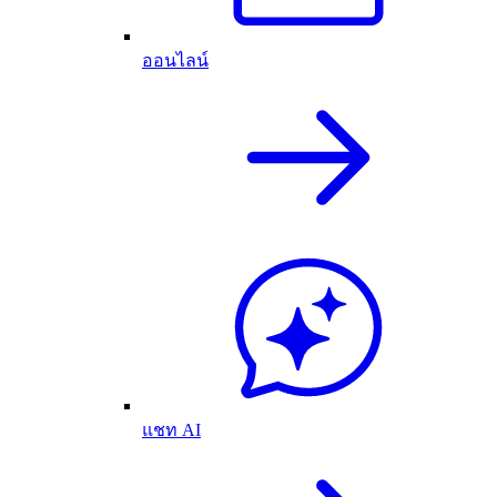
ออนไลน์
แชท AI