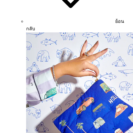
ย้อน
กลับ