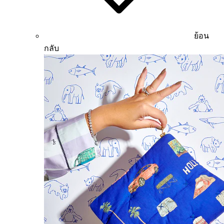
ย้อน
กลับ