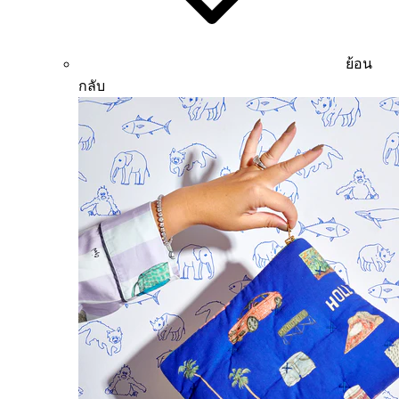
ย้อน
กลับ