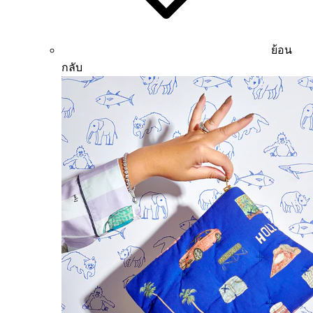
ย้อน
กลับ