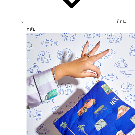
ย้อน
กลับ