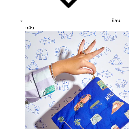
ย้อน
กลับ