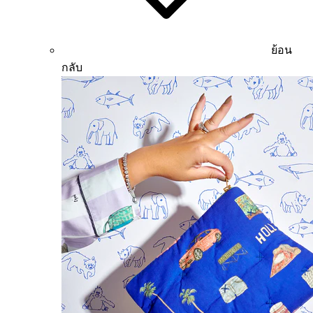
ย้อน
กลับ