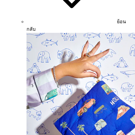
ย้อน
กลับ