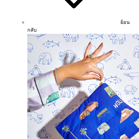
ย้อน
กลับ