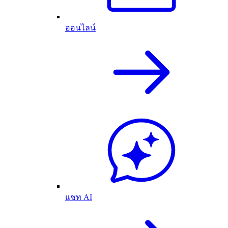
ออนไลน์
แชท AI