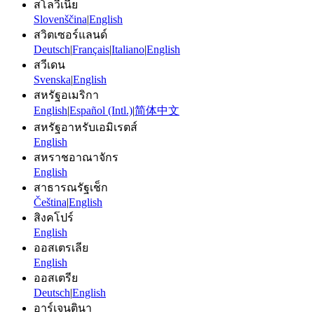
สโลวีเนีย
Slovenščina
|
English
สวิตเซอร์แลนด์
Deutsch
|
Français
|
Italiano
|
English
สวีเดน
Svenska
|
English
สหรัฐอเมริกา
English
|
Español (Intl.)
|
简体中文
สหรัฐอาหรับเอมิเรตส์
English
สหราชอาณาจักร
English
สาธารณรัฐเช็ก
Čeština
|
English
สิงคโปร์
English
ออสเตรเลีย
English
ออสเตรีย
Deutsch
|
English
อาร์เจนตินา