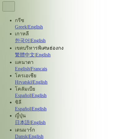
กรีซ
Greek
|
English
เกาหลี
한국어
|
English
เขตบริหารพิเศษฮ่องกง
繁體中文
|
English
แคนาดา
English
|
Français
โครเอเชีย
Hrvatski
|
English
โคลัมเบีย
Español
|
English
ชิลี
Español
|
English
ญี่ปุ่น
日本語
|
English
เดนมาร์ก
Dansk
|
English