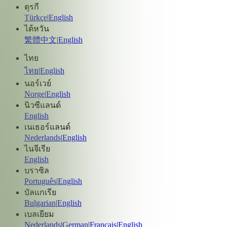
ตุรกี
Türkçe
|
English
ไต้หวัน
繁體中文
|
English
ไทย
ไทย
|
English
นอร์เวย์
Norge
|
English
นิวซีแลนด์
English
เนเธอร์แลนด์
Nederlands
|
English
ไนจีเรีย
English
บราซิล
Português
|
English
บัลแกเรีย
Bulgarian
|
English
เบลเยียม
Nederlands
|
German
|
Français
|
English