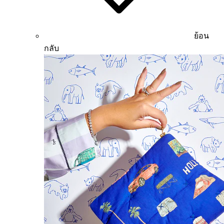
ย้อน
กลับ