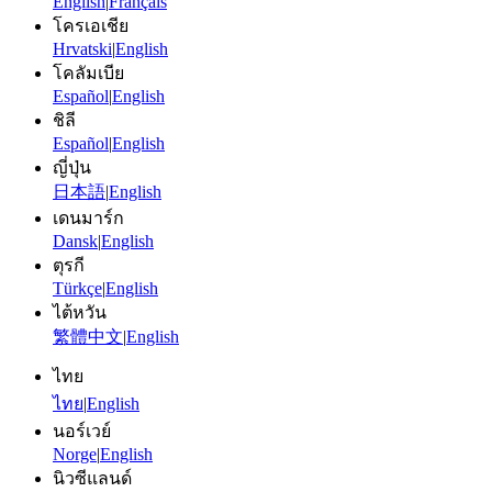
English
|
Français
โครเอเชีย
Hrvatski
|
English
โคลัมเบีย
Español
|
English
ชิลี
Español
|
English
ญี่ปุ่น
日本語
|
English
เดนมาร์ก
Dansk
|
English
ตุรกี
Türkçe
|
English
ไต้หวัน
繁體中文
|
English
ไทย
ไทย
|
English
นอร์เวย์
Norge
|
English
นิวซีแลนด์