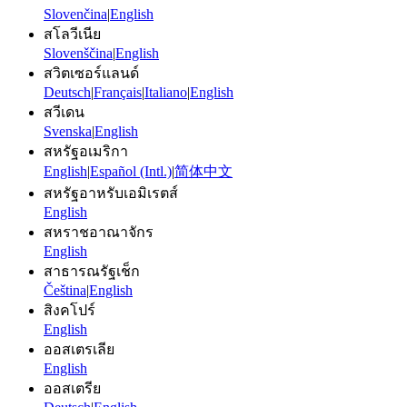
Slovenčina
|
English
สโลวีเนีย
Slovenščina
|
English
สวิตเซอร์แลนด์
Deutsch
|
Français
|
Italiano
|
English
สวีเดน
Svenska
|
English
สหรัฐอเมริกา
English
|
Español (Intl.)
|
简体中文
สหรัฐอาหรับเอมิเรตส์
English
สหราชอาณาจักร
English
สาธารณรัฐเช็ก
Čeština
|
English
สิงคโปร์
English
ออสเตรเลีย
English
ออสเตรีย