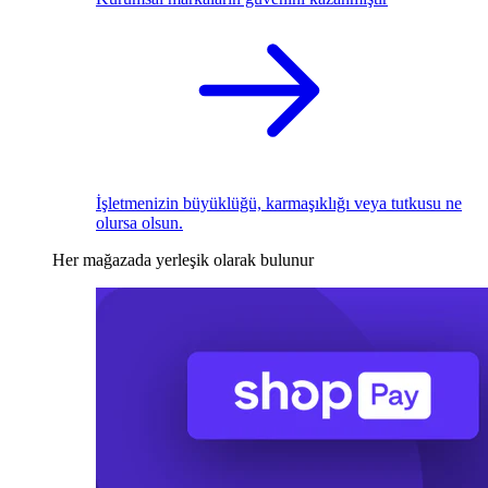
İşletmenizin büyüklüğü, karmaşıklığı veya tutkusu ne
olursa olsun.
Her mağazada yerleşik olarak bulunur