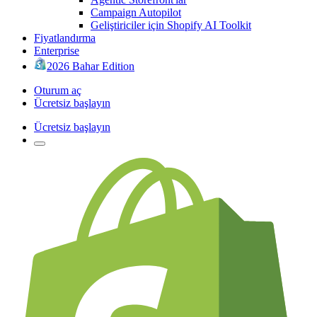
Campaign Autopilot
Geliştiriciler için Shopify AI Toolkit
Fiyatlandırma
Enterprise
2026 Bahar Edition
Oturum aç
Ücretsiz başlayın
Ücretsiz başlayın