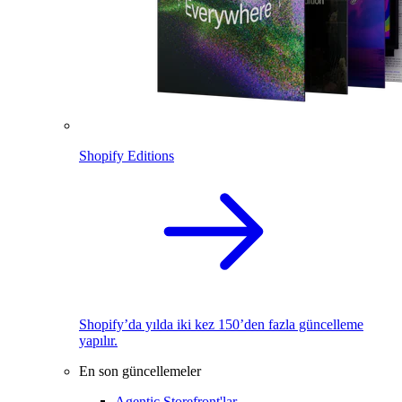
Shopify Editions
Shopify’da yılda iki kez 150’den fazla güncelleme
yapılır.
En son güncellemeler
Agentic Storefront'lar