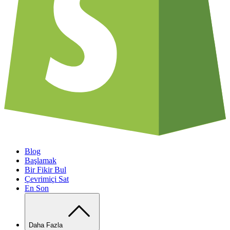
Blog
Başlamak
Bir Fikir Bul
Çevrimiçi Sat
En Son
Daha Fazla