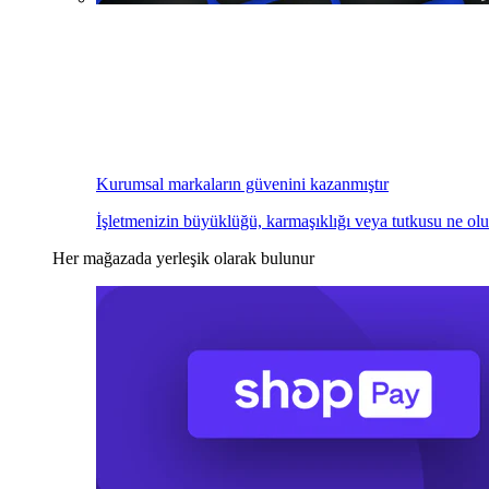
Kurumsal markaların güvenini kazanmıştır
İşletmenizin büyüklüğü, karmaşıklığı veya tutkusu ne olu
Her mağazada yerleşik olarak bulunur