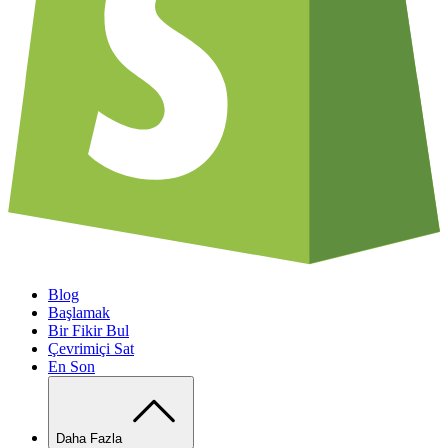
Blog
Başlamak
Bir Fikir Bul
Çevrimiçi Sat
En Son
Daha Fazla