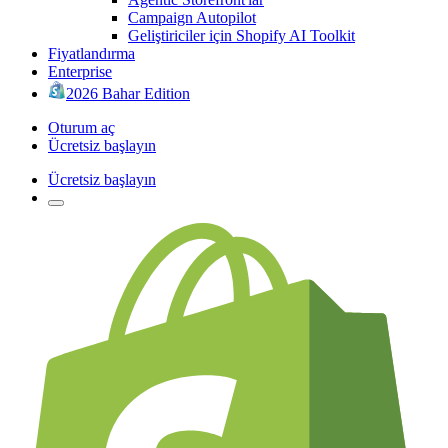
Campaign Autopilot
Geliştiriciler için Shopify AI Toolkit
Fiyatlandırma
Enterprise
2026 Bahar Edition
Oturum aç
Ücretsiz başlayın
Ücretsiz başlayın