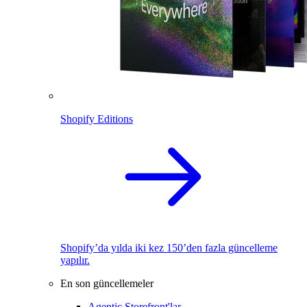
Shopify Editions
Shopify’da yılda iki kez 150’den fazla güncelleme
yapılır.
En son güncellemeler
Agentic Storefront'lar