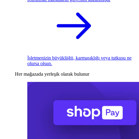
İşletmenizin büyüklüğü, karmaşıklığı veya tutkusu ne
olursa olsun.
Her mağazada yerleşik olarak bulunur