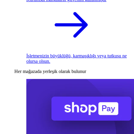
İşletmenizin büyüklüğü, karmaşıklığı veya tutkusu ne
olursa olsun.
Her mağazada yerleşik olarak bulunur