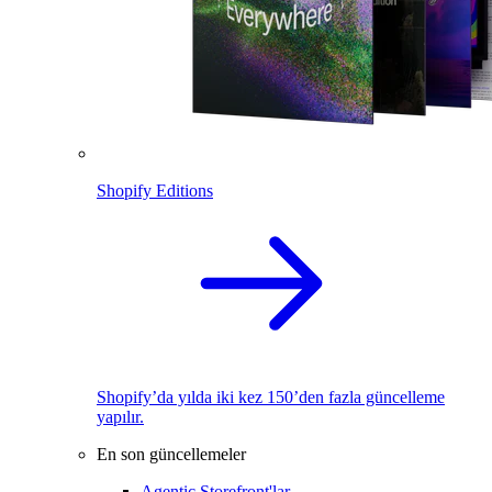
Shopify Editions
Shopify’da yılda iki kez 150’den fazla güncelleme
yapılır.
En son güncellemeler
Agentic Storefront'lar