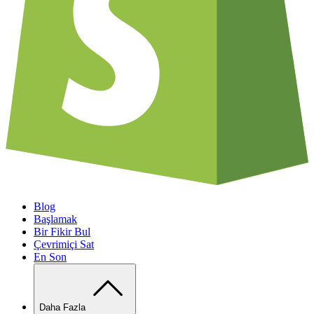
Blog
Başlamak
Bir Fikir Bul
Çevrimiçi Sat
En Son
Daha Fazla