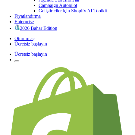
Campaign Autopilot
Geliştiriciler için Shopify AI Toolkit
Fiyatlandırma
Enterprise
2026 Bahar Edition
Oturum aç
Ücretsiz başlayın
Ücretsiz başlayın