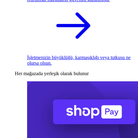
İşletmenizin büyüklüğü, karmaşıklığı veya tutkusu ne
olursa olsun.
Her mağazada yerleşik olarak bulunur