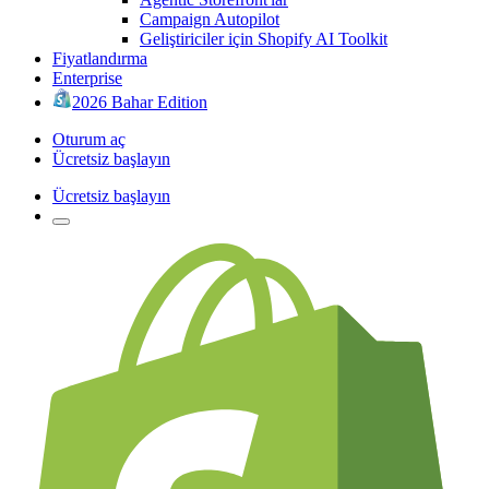
Campaign Autopilot
Geliştiriciler için Shopify AI Toolkit
Fiyatlandırma
Enterprise
2026 Bahar Edition
Oturum aç
Ücretsiz başlayın
Ücretsiz başlayın