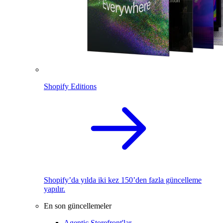
Shopify Editions
Shopify’da yılda iki kez 150’den fazla güncelleme
yapılır.
En son güncellemeler
Agentic Storefront'lar