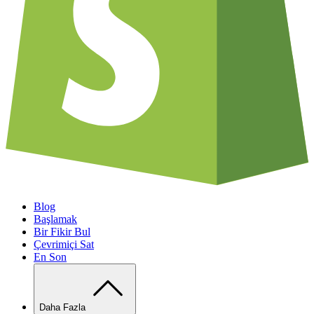
Blog
Başlamak
Bir Fikir Bul
Çevrimiçi Sat
En Son
Daha Fazla